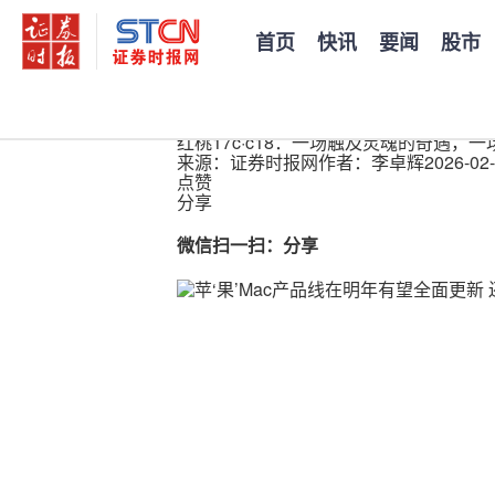
首页
快讯
要闻
股市
您当前的位置：
证券时报
>
公司
>
正文
红桃17c·c18：一场触及灵魂的奇遇，
来源：证券时报网
作者：李卓辉
2026-02-
点赞
分享
微信扫一扫：分享