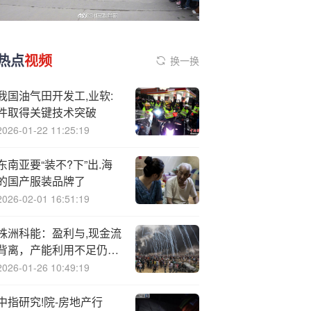
热点
视频
换一换
我国油气田开发工,业软:
件取得关键技术突破
2026-01-22 11:25:19
东南亚要“装不?下”出.海
的国产服装品牌了
2026-02-01 16:51:19
株洲科能：盈利与,现金流
背离，产能利用不足仍募
资扩产遭问询
2026-01-26 10:49:19
中指研究!院-房地产行