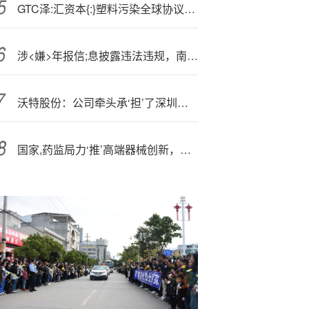
GTC泽:汇资本{:}塑料污染全球协议再遇阻力
涉<嫌>年报信;息披露违法违规，南新制药遭证监会立案调查
沃特股份：公司牵头承‘担’了深圳市科创局<5>G/6G材料关键技术研发项目
国家,药监局力‘推’高端器械创新，A股最大医疗ETF（512170）上探1%！CXO集体反弹，药明康德大涨4%强势领衔！