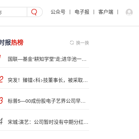
公众号
电子报
客户端
时报
热榜
换一换
国联—基金“耕知学堂”走;进华池一中 公募投教为青春注入金融力量
突发！臻镭<科>技董事长，被采取留置措施
标普5—00成份股电子艺界公司早盘上涨5%，该公司将被收购
宋城:演艺：公司暂时没有中期分红的计划