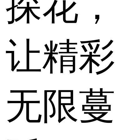
探花，
让精彩
无限蔓