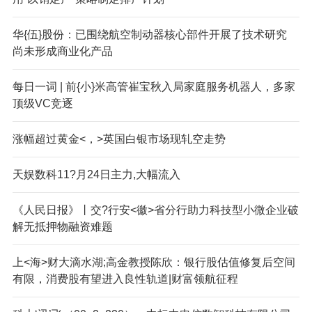
华{伍}股份：已围绕航空制动器核心部件开展了技术研究
尚未形成商业化产品
每日一词 | 前{小}米高管崔宝秋入局家庭服务机器人，多家
顶级VC竞逐
涨幅超过黄金<，>英国白银市场现轧空走势
天娱数科11?月24日主力,大幅流入
《人民日报》丨交?行安<徽>省分行助力科技型小微企业破
解无抵押物融资难题
上<海>财大滴水湖;高金教授陈欣：银行股估值修复后空间
有限，消费股有望进入良性轨道|财富领航征程