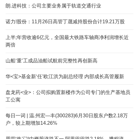
朗.进科技：公司主要业务属于轨道交通行业
诺力!股份：11月26日高管丁晟减持股份合计19.21万股
上半;年营收逾6亿元，全国最大铁路车轴商净利润增长近
两倍
山船‘重’工成品油船试航前完整性再创新高
华<宝>基金新‘任’欧江洪为副总经理 内部成长高管履新
盘龙药<业>：公司拟购置新楼作为公司专门的生产基地员
工公寓
每日一词 | 温.州宏—丰(300283)6月30日股东户数2.18万
户，较上期增加14.26%
周四‘热’门!中概股涨跌不一 阿里巴巴跌2.18%，携程涨