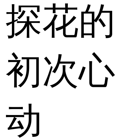
探花的
初次心
动