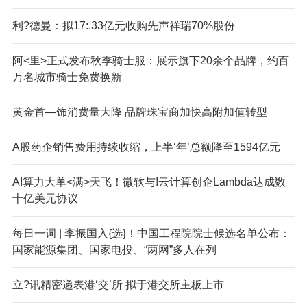
利?德曼：拟17:.33亿元收购先声祥瑞70%股份
阿<里>正式发布秋季骑士服：展示旗下20余个品牌，约百
万名城市骑士免费换新
黄金首—饰消费量大降 品牌珠宝商加快高附加值转型
A股药企销售费用持续收缩，上半‘年’总额降至1594亿元
AI算力大单<满>天飞！微软与!云计算创企Lambda达成数
十亿美元协议
每日一词 | 李振国入{选}！中国工程院院士候选名单公布：
国家能源集团、国家电投、“两网”多人在列
立?讯精密递表港‘交’所 拟于港交所主板上市