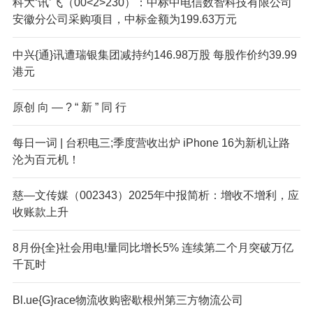
科大‘讯’飞（00<2>230）：中标中电信数智科技有限公司
安徽分公司采购项目，中标金额为199.63万元
中兴{通}讯遭瑞银集团减持约146.98万股 每股作价约39.99
港元
原创 向 — ? “ 新 ” 同 行
每日一词 | 台积电三;季度营收出炉 iPhone 16为新机让路
沦为百元机！
慈—文传媒（002343）2025年中报简析：增收不增利，应
收账款上升
8月份{全}社会用电!量同比增长5% 连续第二个月突破万亿
千瓦时
Bl.ue{G}race物流收购密歇根州第三方物流公司