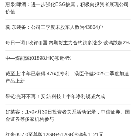
惠泉;啤酒：进一步强化ESG披露，积极向投资者展现公司
价值
冀,东装备：公司三季度末股东人数为43804户
每日一词 | 收评{|}国;内期货主力合约跌多涨少 玻璃跌超2%
中—煤能源(01898.HK)涨近4%
截至上;半年已获得 476项专利，汤臣倍健2025二季度加速
产品上新
果链:光环不再！安;洁科技上半年净利锐减六成
好莱客：,1<0>月30日投资者关系活动记录，中信证券、国
金证券等多家机构参与
红米{K}7,0至尊版12GB+512GB冰璃蓝1121元