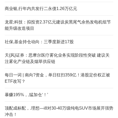
商业银,行年内共发行二永债1.26万亿元
龙星;科技：拟投资2.37亿元建设炭黑尾气余热发电机组节
能升级改造项目
社保,基金持仓动向：三季度新进17股
天{风}证券：思摩尔医疗雾化业务实现阶段性突破 建议关
注雾化产业链及烟草供应链
每日一词 | 南向?资金，单日狂扫359亿！港股定价权正被
ETF改写？
暴赚195%，,猛加仓‘！’
顶配成标配，.理想—i8对30-40万级纯电SUV市场展开强势
冲击！