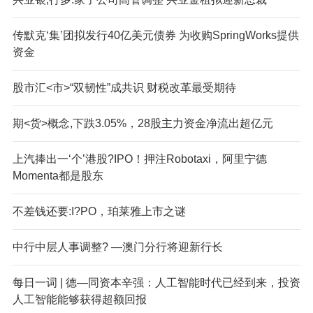
传默克‘集’团拟发行40亿美元债券 为收购SpringWorks提供
资金
股市汇<市>“双韧性”成共识 财税改革最受期待
期<货>概念,下跌3.05%，28股主力资金净流出超亿元
上汽捧出一‘个’港股?IPO！押注Robotaxi，阿里宁德
Momenta都是股东
不差钱还要:I?PO，珀莱雅上市之谜
中行中层人事调整? —澳门分行将迎新行长
每日一词 | 德—同资本辛强：人工智能时代已经到来，投资
人工智能能够获得超额回报