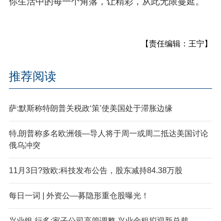
你生活中的每一个角落，让精彩，从此无限蔓延。
【责任编辑：王宁】
推荐阅读
萨:默斯称特朗普关税政‘策’使美国处于滞胀边缘
特,朗普称多名欧洲领—导人将于周一或周二抵达美国讨论
俄乌冲突
11月3日?致欧:科技发布公告，股东减持84.38万股
每日一词 | 外资公—募隐形重仓股曝光！
兴业银,行多:家子公司高管调整 兴业金租拟迎新总裁