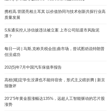
携程高.管团亮相土耳其 以价值协同与技术创新共探行业高
质量发展
S
东通实控人涉信披违法被立案 上市公司陷退市风险泥
潭？
每日一词 | 马斯,克称关税会扭;曲市场，曾试图劝说特朗普
但没成功
202{5}年7月中国汽车保值率报告
高校{规}定学生没课也不能待宿舍，形式主义瞎折腾 | 新京
报微评
20‘2’5年黄金股涨幅达135%，远超人工智能驱动的芯片股
涨势