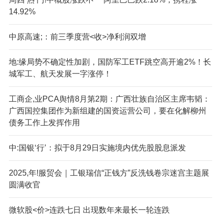
14.92%
中原高速;：前三季度营<收>净利润双增
地:缘局势不确定性加剧，国防军工ETF跳空高开逾2%！长
城军工、航天发展一字涨停！
工商企,业PCA舆情8月第2期：广西壮族自治区主席韦韬：
广西国控集团作为新组建的国资运营公司，要在化解柳州
债务工作上发挥作用
中:国银‘行’：拟于8月29日实施境内优先股股息派发
2025,年!服贸会｜工银瑞信“正钱方”反洗钱卷宗迷宫主题展
圆满收官
微软股<价>连跌七日 出现数年来最长一轮连跌