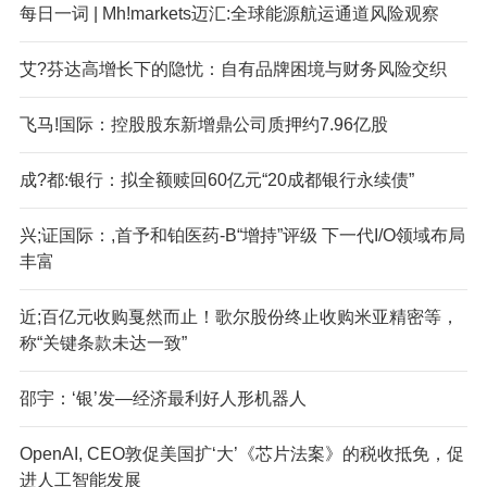
每日一词 | Mh!markets迈汇:全球能源航运通道风险观察
艾?芬达高增长下的隐忧：自有品牌困境与财务风险交织
飞马!国际：控股股东新增鼎公司质押约7.96亿股
成?都:银行：拟全额赎回60亿元“20成都银行永续债”
兴;证国际：,首予和铂医药-B“增持”评级 下一代I/O领域布局
丰富
近;百亿元收购戛然而止！歌尔股份终止收购米亚精密等，
称“关键条款未达一致”
邵宇：‘银’发—经济最利好人形机器人
OpenAI, CEO敦促美国扩‘大’《芯片法案》的税收抵免，促
进人工智能发展