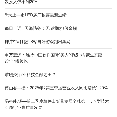
发投入仅不到20%
6;大上—市LED屏厂披露最新业绩
每日一词 | 天海防务：无!逾期;担保金额
押;中“搜打撤” B站自研游戏跑出黑马
申万宏源：维持中国软件国际“买入”评级 ‘鸿’蒙生态建
设‘全’栈领跑
谁!是银行业科技金融之王？
黄山谷—捷：2025年?第三季度营业收入同比增长1.20%
晶科能.源—前三季度组件出货量稳居全球第一，N型技术
引领行业高质量发展