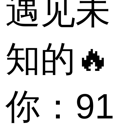
遇见未
知的🔥
你：91