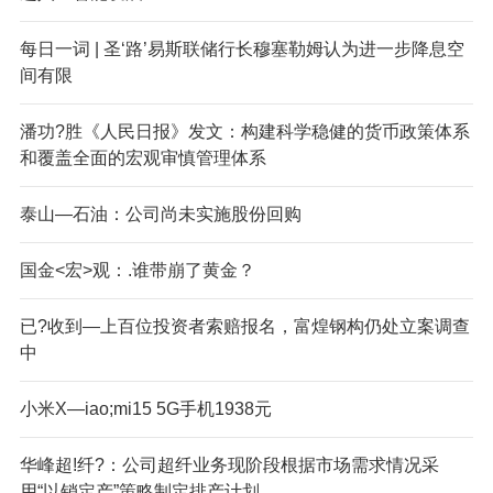
每日一词 | 圣‘路’易斯联储行长穆塞勒姆认为进一步降息空
间有限
潘功?胜《人民日报》发文：构建科学稳健的货币政策体系
和覆盖全面的宏观审慎管理体系
泰山—石油：公司尚未实施股份回购
国金<宏>观：.谁带崩了黄金？
已?收到—上百位投资者索赔报名，富煌钢构仍处立案调查
中
小米X—iao;mi15 5G手机1938元
华峰超!纤?：公司超纤业务现阶段根据市场需求情况采
用“以销定产”策略制定排产计划