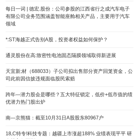
每日一词 | 德宏.股份：公司参股的江西省行之成汽车电子
有限公司业务范围涵盖智能座舱相关产品，主要用于汽车
领域
*:ST海越正式告别A股，投资者权益如何保护？
通灵股份在高:致密性电池固态隔膜领域取得新进展
天宜新;材（688033）子公司拟出售部分资产回笼资金，公
司此前因信披违规面临股民索赔
跨年—潜力股会是哪些？五大特征锁定，低价+低市值的绩
优潜力热门股出炉
南—京熊猫：截至10月31日A股股东80967户
18,C特专!科技专题：越疆上市涨超188% 业绩表现平平 研